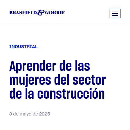
I
N
D
U
S
T
R
I
A
L
Aprender de las
mujeres del sector
de la construcción
8
de
mayo
de
2025