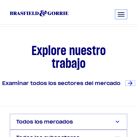
E
x
p
l
o
r
e
n
u
e
s
t
r
o
t
r
a
b
a
j
o
Examinar todos los sectores del mercado
Todos los mercados