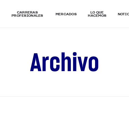
CARRERAS
LO QUÉ
MERCADOS
NOTI
PROFESIONALES
HACEMOS
A
r
c
h
i
v
o