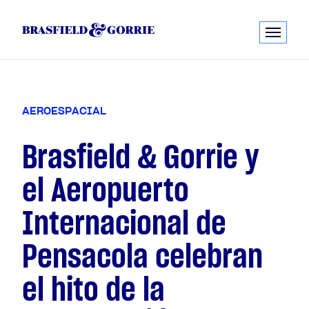
A
E
R
O
E
S
P
A
C
I
A
L
Brasfield & Gorrie y
el Aeropuerto
Internacional de
Pensacola celebran
el hito de la