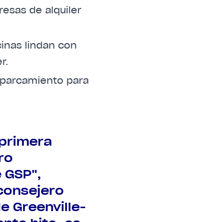
resas de alquiler
icinas lindan con
r.
 aparcamiento para
 primera
ro
 GSP",
consejero
e Greenville-