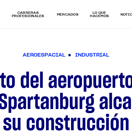
CARRERAS
LO QUÉ
MERCADOS
NOTI
PROFESIONALES
HACEMOS
A
E
R
O
E
S
P
A
C
I
A
L
I
N
D
U
S
T
R
I
A
L
to del aeropuerto
-Spartanburg alca
su construcción