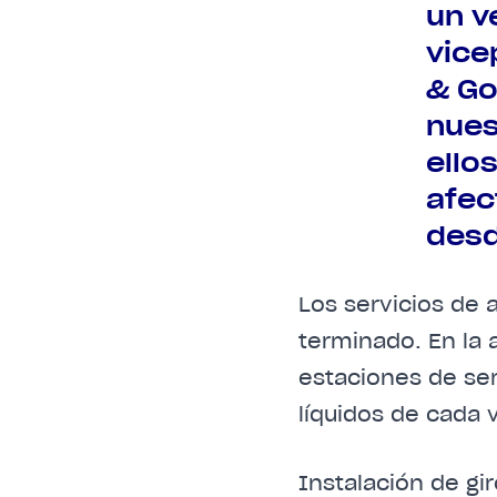
un v
vice
& Go
nues
ello
afec
desd
Los servicios de 
terminado. En la 
estaciones de serv
líquidos de cada 
Instalación de gi