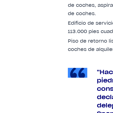
de coches, aspira
de coches.
Edificio de servic
113.000 pies cuad
Piso de retorno l
coches de alquile
"Hac
pied
cons
decl
dele