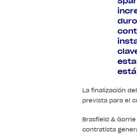
Spar
incr
duro
cont
inst
clav
esta
está
La finalización d
prevista para el 
Brasfield & Gorrie
contratista gener