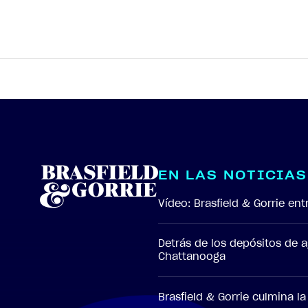
E
N
L
A
S
N
O
T
I
C
I
A
S
Vídeo: Brasfield & Gorrie e
Detrás de los depósitos de 
Chattanooga
Brasfield & Gorrie culmina l