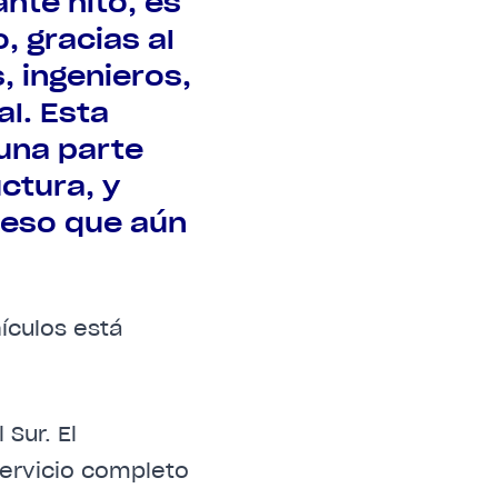
nte hito, es
o, gracias al
, ingenieros,
l. Esta
 una parte
ctura, y
reso que aún
ículos está
 Sur. El
 servicio completo