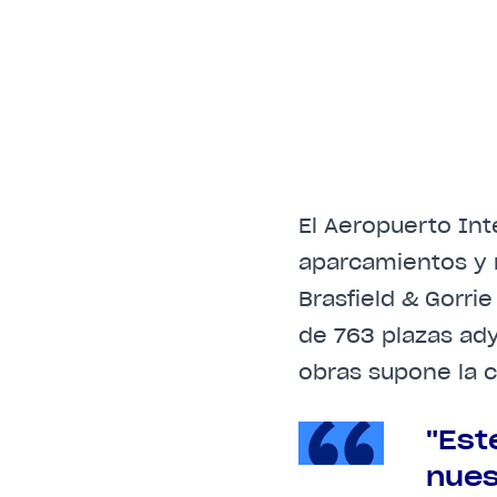
El Aeropuerto In
aparcamientos y m
Brasfield & Gorr
de 763 plazas ady
obras supone la c
"Est
nues