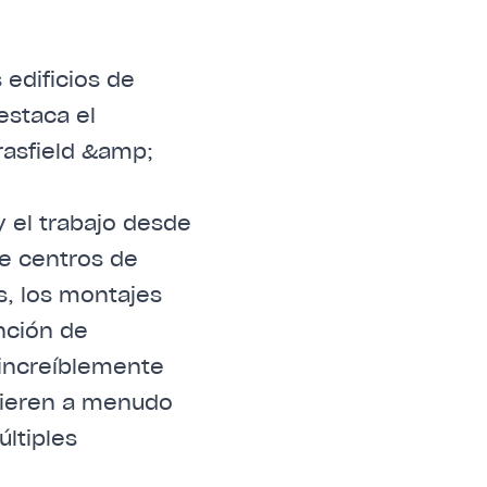
 y el trabajo desde
e centros de
s, los montajes
nción de
 increíblemente
uieren a menudo
ltiples