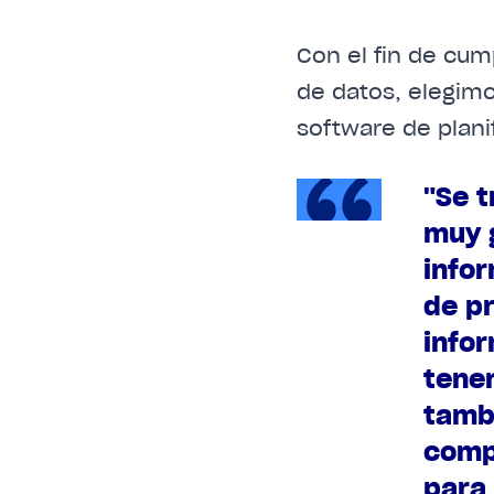
Con el fin de cum
de datos, elegim
software de plani
"Se 
muy g
infor
de pr
infor
tener
tambi
comp
para 