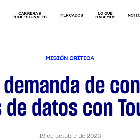
CARRERAS
LO QUÉ
MERCADOS
NOTI
PROFESIONALES
HACEMOS
M
I
S
I
Ó
N
C
R
Í
T
I
C
A
la demanda de con
 de datos con T
19
de
octubre
de
2023