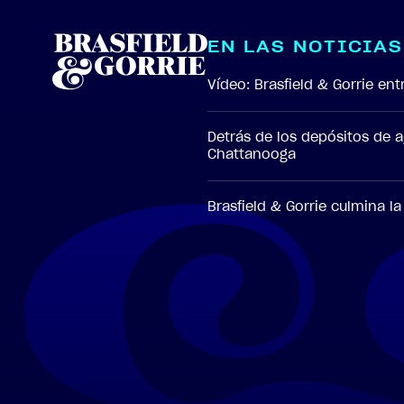
E
N
L
A
S
N
O
T
I
C
I
A
S
Vídeo: Brasfield & Gorrie e
Detrás de los depósitos de 
Chattanooga
Brasfield & Gorrie culmina l