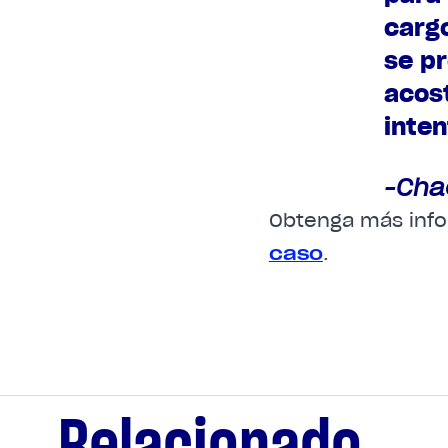
cargo
se p
acos
inte
-Cha
Obtenga más info
caso
.
Relacionado