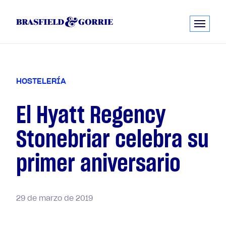
H
O
S
T
E
L
E
R
Í
A
El Hyatt Regency
Stonebriar celebra su
primer aniversario
29
de
marzo
de
2019