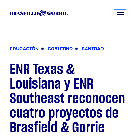
E
D
U
C
A
C
I
Ó
N
G
O
B
I
E
R
N
O
S
A
N
I
D
A
D
ENR Texas &
Louisiana y ENR
Southeast reconocen
cuatro proyectos de
Brasfield & Gorrie