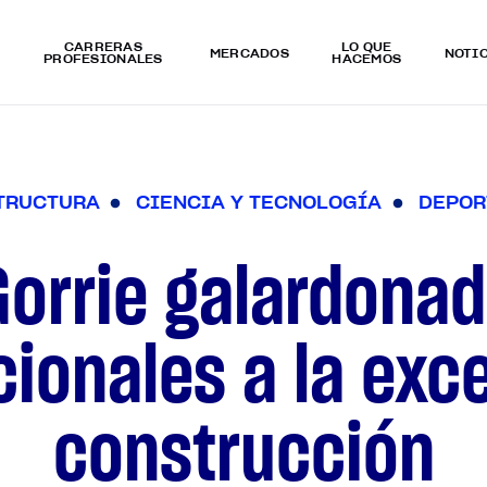
CARRERAS
LO QUÉ
MERCADOS
NOTI
PROFESIONALES
HACEMOS
T
R
U
C
T
U
R
A
C
I
E
N
C
I
A
Y
T
E
C
N
O
L
O
G
Í
A
D
E
P
O
R
Gorrie galardona
ionales a la exce
construcción