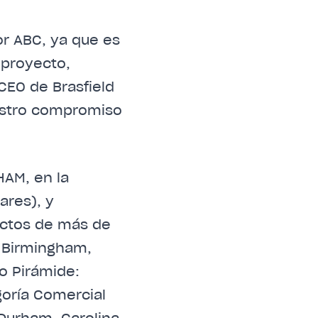
r ABC, ya que es
 proyecto,
 CEO de Brasfield
uestro compromiso
HAM, en la
ares), y
ectos de más de
 Birmingham,
o Pirámide:
goría Comercial
Durham, Carolina