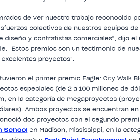
nrados de ver nuestro trabajo reconocido po
 esfuerzos colectivos de nuestros equipos de
e diseño y contratistas comerciales", dijo el
rie. "Estos premios son un testimonio de n
 excelentes proyectos".
uvieron el primer premio Eagle: City Walk B
ectos especiales (de 2 a 100 millones de dól
um, en la categoría de megaproyectos (proy
dólares). Ambos proyectos se encuentran en
onoció dos proyectos con el segundo premi
h School
en Madison, Mississippi, en la cate
 de dólares); y
Park Point Development
en 