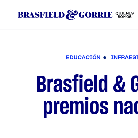
QUIÉNES
SOMOS
E
D
U
C
A
C
I
Ó
N
I
N
F
R
A
E
S
Brasfield & 
premios nac