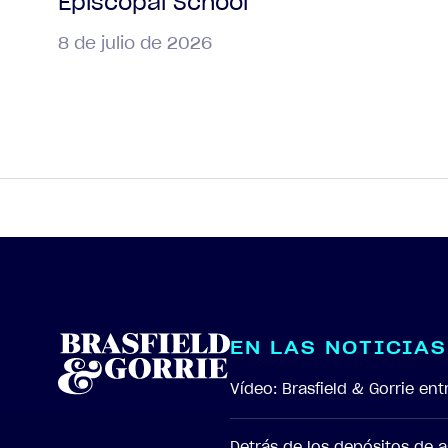
Episcopal School
8 de julio de 2026
E
N
L
A
S
N
O
T
I
C
I
A
S
Vídeo: Brasfield & Gorrie e
Detrás de los depósitos de 