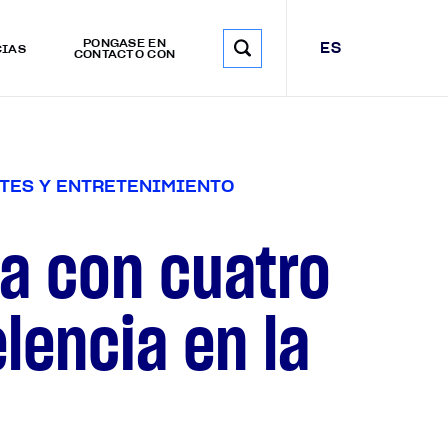
PÓNGASE EN
ES
CIAS
CONTACTO CON
T
E
S
Y
E
N
T
R
E
T
E
N
I
M
I
E
N
T
O
da con cuatro
lencia en la