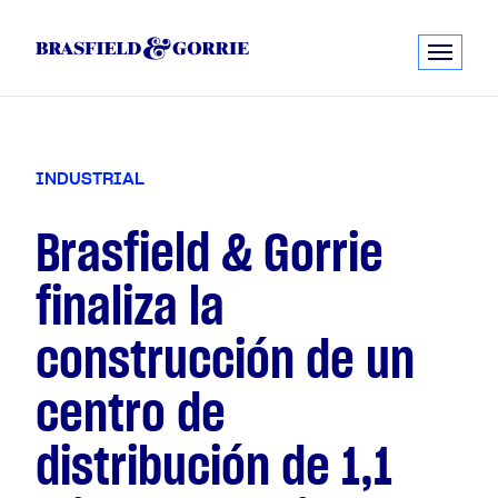
I
N
D
U
S
T
R
I
A
L
Brasfield & Gorrie
finaliza la
construcción de un
centro de
distribución de 1,1