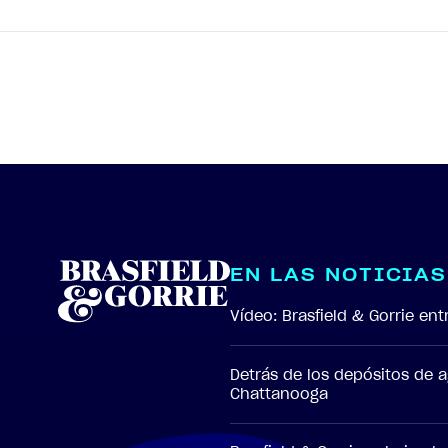
E
N
L
A
S
N
O
T
I
C
I
A
S
Vídeo: Brasfield & Gorrie e
Detrás de los depósitos de 
Chattanooga