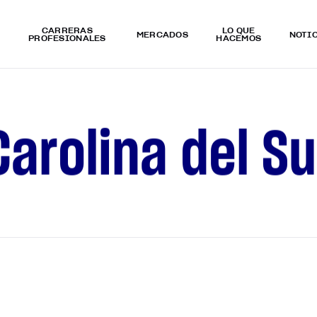
CARRERAS
LO QUÉ
MERCADOS
NOTI
PROFESIONALES
HACEMOS
C
a
r
o
l
i
n
a
d
e
l
S
u