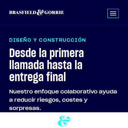
D
I
S
E
Ñ
O
Y
C
O
N
S
T
R
U
C
C
I
Ó
N
Desde la primera
llamada hasta la
entrega final
Nuestro enfoque colaborativo ayuda
a reducir riesgos, costes y
sorpresas.